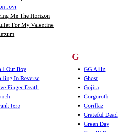
on Jovi
ring Me The Horizon
ullet For My Valentine
urzum
G
all Out Boy
GG Allin
alling In Reverse
Ghost
ive Finger Death
Gojira
unch
Gorgoroth
rank Iero
Gorillaz
Grateful Dead
Green Day