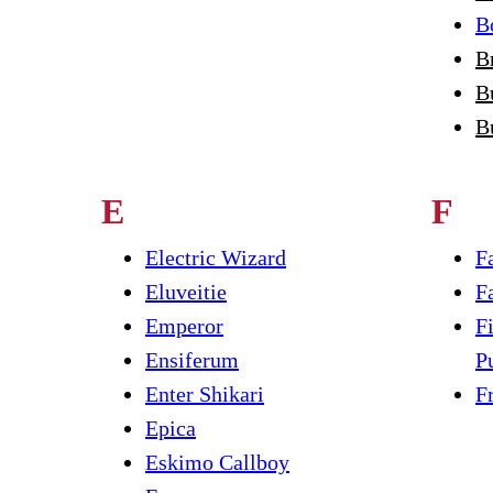
B
B
B
B
E
F
Electric Wizard
F
Eluveitie
F
Emperor
F
Ensiferum
P
Enter Shikari
F
Epica
Eskimo Callboy