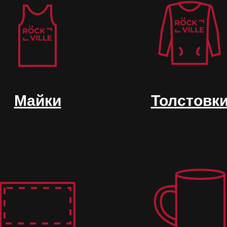
Майки
Толстовк