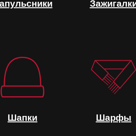
апульсники
Зажигалк
Шапки
Шарфы