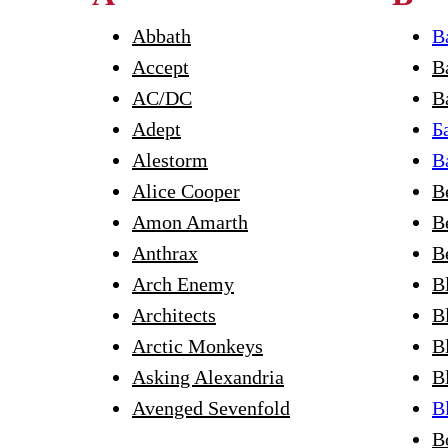
Abbath
B
Accept
B
AC/DC
B
Adept
Б
Alestorm
B
Alice Cooper
B
Amon Amarth
B
Anthrax
B
Arch Enemy
B
Architects
B
Arctic Monkeys
B
Asking Alexandria
B
Avenged Sevenfold
B
B