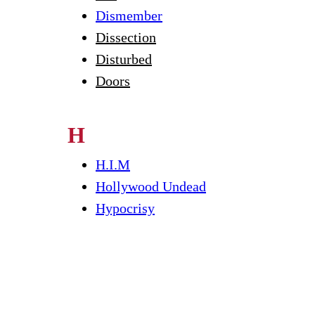
Dismember
Dissection
Disturbed
Doors
H
H.I.M
Hollywood Undead
Hypocrisy