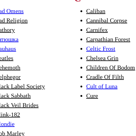
ad Omens
Caliban
ad Religion
Cannibal Corpse
athory
Carnifex
атюшка
Carpathian Forest
auhaus
Celtic Frost
eatles
Chelsea Grin
ehemoth
Children Of Bodom
elphegor
Cradle Of Filth
lack Label Society
Cult of Luna
lack Sabbath
Cure
lack Veil Brides
link-182
londie
ob Marley