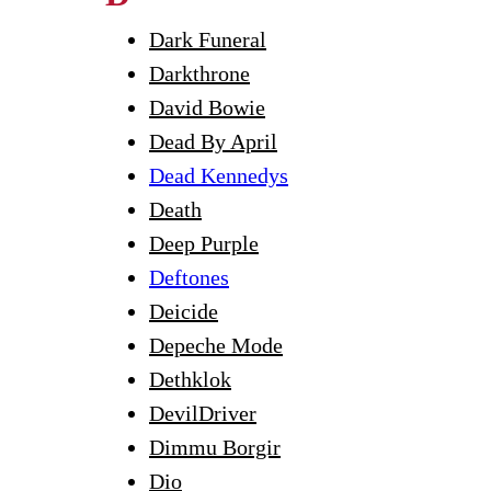
Dark Funeral
Darkthrone
David Bowie
Dead By April
Dead Kennedys
Death
Deep Purple
Deftones
Deicide
Depeche Mode
Dethklok
DevilDriver
Dimmu Borgir
Dio