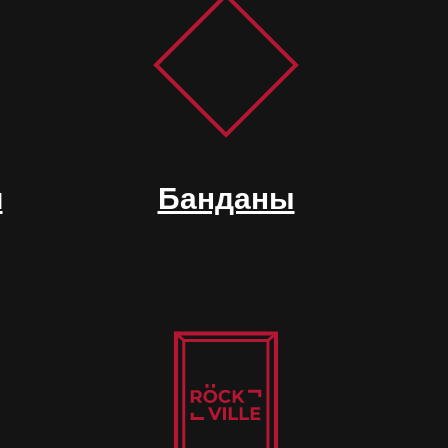
и
Банданы