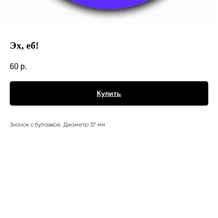
Эх, еб!
60
р.
Купить
Значок с булавкой. Диаметр 37 мм