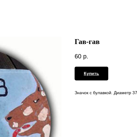
Гав-гав
60
р.
Купить
Значок с булавкой. Диаметр 3