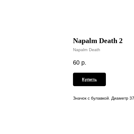
Napalm Death 2
Napalm Death
60
р.
Купить
Значок с булавкой. Диаметр 3