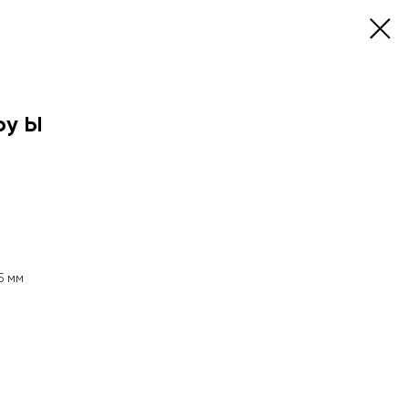
ру Ы
5 мм