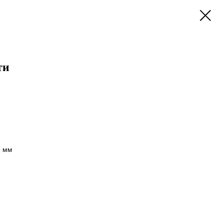
ти
5 мм