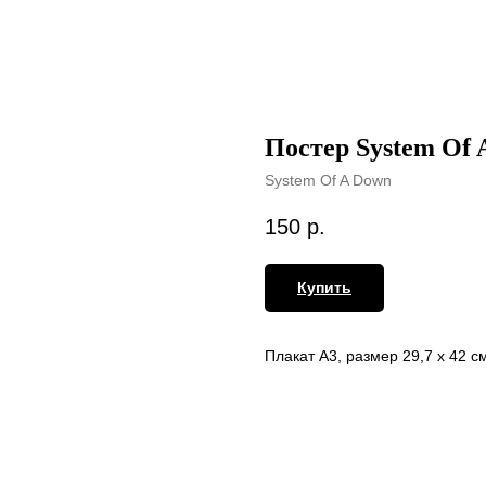
Постер System Of 
System Of A Down
150
р.
Купить
Плакат А3, размер 29,7 х 42 с