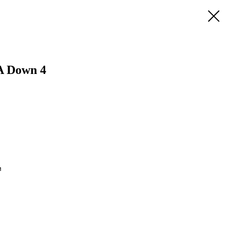
A Down 4
м