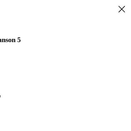
nson 5
м