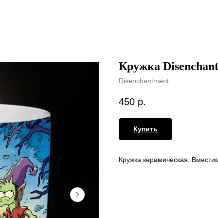
Кружка Disenchan
Disenchantment
450
р.
Купить
Кружка керамическая. Вместим