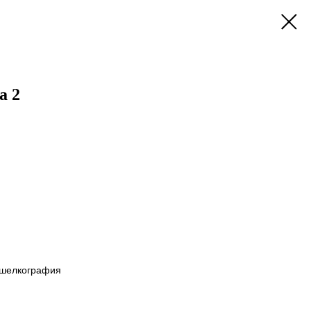
a 2
, шелкография